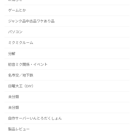
ゲームとか
ジャンク品中古品ワケあり品
パソコン
ミクミクルーム
分解
初音ミク関係・イベント
名市交／地下鉄
日曜大工（DIY）
未分類
未分類
自作サーバーいんとろだくしょん
製品レビュー