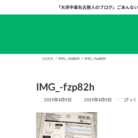
コ
ナ
「大須中毒名古屋人のブログ」ごあんな
ン
ビ
テ
ゲ
ン
ー
ツ
シ
へ
ョ
ス
ン
キ
に
HOME
IMG_-fzp82h
IMG_-fzp82h
ッ
移
プ
動
IMG_-fzp82h
最
2019年4月9日
2019年4月9日
ぴっく
終
更
新
日
時
: