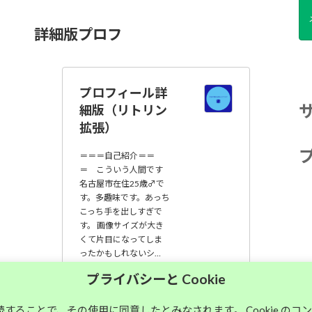
詳細版プロフ
プロフィール詳
細版（リトリン
拡張）
＝＝＝自己紹介＝＝
＝ こういう人間です
名古屋市在住25歳♂で
す。多趣味です。あっち
こっち手を出しすぎで
す。 画像サイズが大き
くて片目になってしま
ったかもしれないシ…
プライバシーと Cookie
大須中毒名古屋人
のブログ
継続することで、その使用に同意したとみなされます。 Cookie の