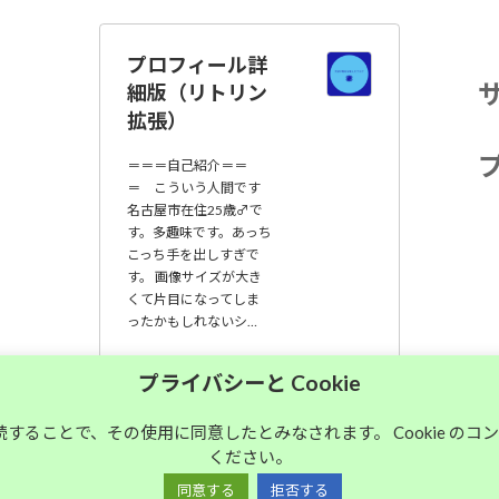
プロフィール詳
細版（リトリン
拡張）
＝＝＝自己紹介＝＝
＝ こういう人間です
名古屋市在住25歳♂で
す。多趣味です。あっち
こっち手を出しすぎで
す。 画像サイズが大き
くて片目になってしま
ったかもしれないシ…
大須中毒名古屋人
プライバシーと Cookie
のブログ
継続することで、その使用に同意したとみなされます。 Cookie の
ください。
Copyright © 大須中毒名古屋人のブログ All Rights Reserved.
同意する
拒否する