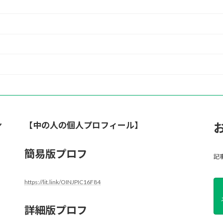
ン
【中の人の個人プロフィール】
簡易版プロフ
記
https://lit.link/OINJPIC16F84
詳細版プロフ