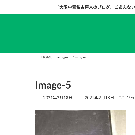
コ
ナ
「大須中毒名古屋人のブログ」ごあんな
ン
ビ
テ
ゲ
ン
ー
ツ
シ
へ
ョ
ス
ン
キ
に
HOME
image-5
image-5
ッ
移
プ
動
image-5
最
2021年2月18日
2021年2月18日
ぴっ
終
更
新
日
時
: