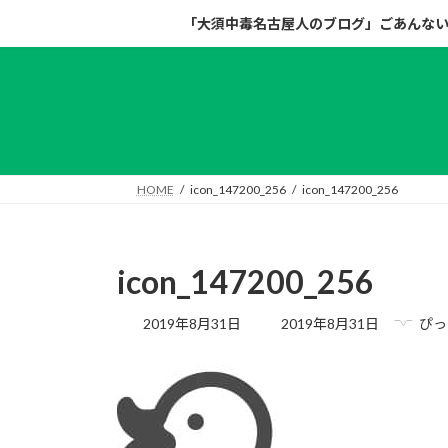
コ
ナ
「大須中毒名古屋人のブログ」ごあんな
ン
ビ
テ
ゲ
ン
ー
ツ
シ
へ
ョ
ス
ン
キ
に
HOME
icon_147200_256
icon_147200_256
ッ
移
プ
動
icon_147200_256
最
2019年8月31日
2019年8月31日
ぴっ
終
更
新
日
時
: