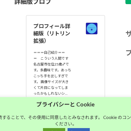
詳細版プロフ
プロフィール詳
細版（リトリン
拡張）
＝＝＝自己紹介＝＝
＝ こういう人間です
名古屋市在住25歳♂で
す。多趣味です。あっち
こっち手を出しすぎで
す。 画像サイズが大き
くて片目になってしま
ったかもしれないシ…
プライバシーと Cookie
大須中毒名古屋人
のブログ
継続することで、その使用に同意したとみなされます。 Cookie の
ください。