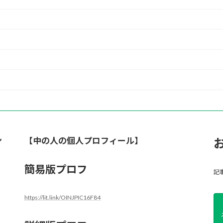
ン
【中の人の個人プロフィール】
簡易版プロフ
記
https://lit.link/OINJPIC16F84