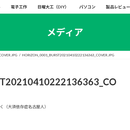
い
電子工作
日曜大工（DIY）
パソコン
製品レビュ
メディア
COVER.JPG
HORIZON_0001_BURST20210410222136363_COVER.JPG
T20210410222136363_CO
く（大須依存症名古屋人）