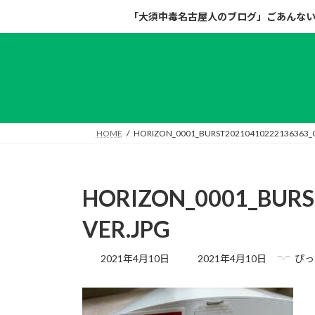
コ
ナ
「大須中毒名古屋人のブログ」ごあんな
ン
ビ
テ
ゲ
ン
ー
ツ
シ
へ
ョ
ス
ン
キ
に
HOME
HORIZON_0001_BURST20210410222136363_
ッ
移
プ
動
HORIZON_0001_BURS
VER.JPG
最
2021年4月10日
2021年4月10日
ぴっ
終
更
新
日