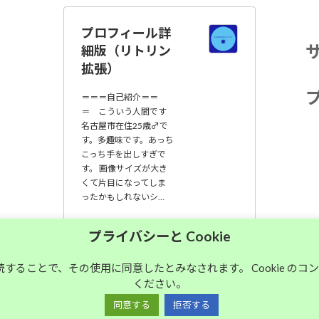
プロフィール詳
細版（リトリン
拡張）
＝＝＝自己紹介＝＝
＝ こういう人間です
名古屋市在住25歳♂で
す。多趣味です。あっち
こっち手を出しすぎで
す。 画像サイズが大き
くて片目になってしま
ったかもしれないシ…
大須中毒名古屋人
プライバシーと Cookie
のブログ
継続することで、その使用に同意したとみなされます。 Cookie の
ください。
Copyright © 大須中毒名古屋人のブログ All Rights Reserved.
同意する
拒否する
Powered by
WordPress
with
Lightning Theme
&
VK All in One Expansion Unit