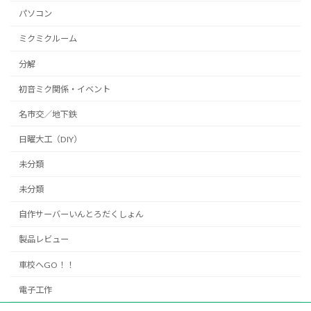
パソコン
ミクミクルーム
分解
初音ミク関係・イベント
名市交／地下鉄
日曜大工（DIY）
未分類
未分類
自作サーバーいんとろだくしょん
製品レビュー
車校へGO！！
電子工作