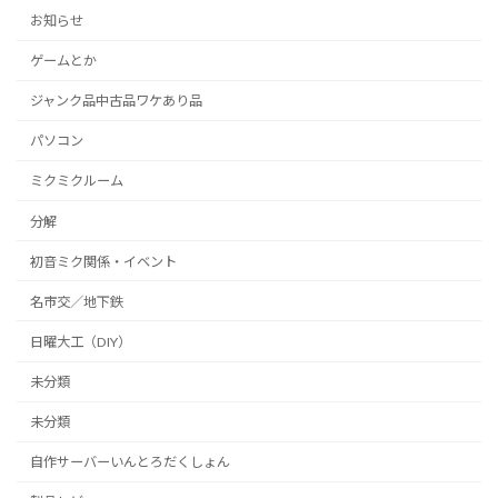
お知らせ
ゲームとか
ジャンク品中古品ワケあり品
パソコン
ミクミクルーム
分解
初音ミク関係・イベント
名市交／地下鉄
日曜大工（DIY）
未分類
未分類
自作サーバーいんとろだくしょん