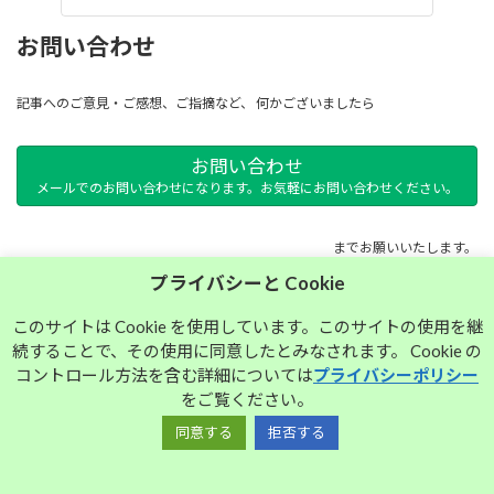
お問い合わせ
記事へのご意見・ご感想、ご指摘など、 何かございましたら
お問い合わせ
メールでのお問い合わせになります。お気軽にお問い合わせください。
までお願いいたします。
プライバシーと Cookie
サイトマップ
このサイトは Cookie を使用しています。このサイトの使用を継
続することで、その使用に同意したとみなされます。 Cookie の
プライバシーポリシー
コントロール方法を含む詳細については
プライバシーポリシー
をご覧ください。
同意する
拒否する
Copyright © 大須中毒名古屋人のブログ All Rights Reserved.
Powered by
WordPress
with
Lightning Theme
&
VK All in One Expansion Unit