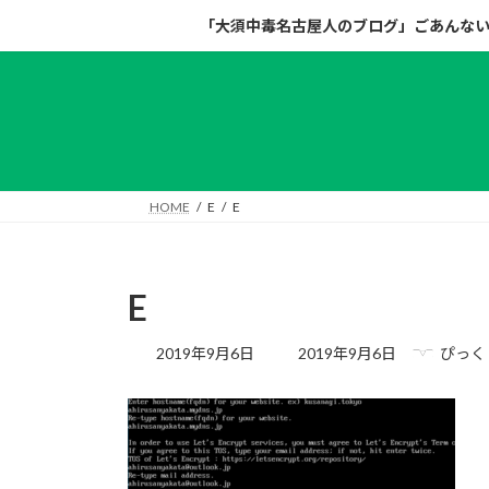
コ
ナ
「大須中毒名古屋人のブログ」ごあんな
ン
ビ
テ
ゲ
ン
ー
ツ
シ
へ
ョ
ス
ン
キ
に
HOME
E
E
ッ
移
プ
動
E
最
2019年9月6日
2019年9月6日
ぴっく
終
更
新
日
時
: