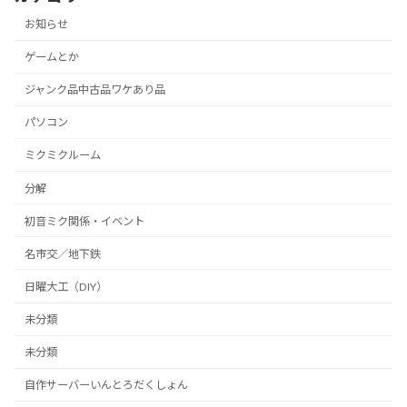
お知らせ
ゲームとか
ジャンク品中古品ワケあり品
パソコン
ミクミクルーム
分解
初音ミク関係・イベント
名市交／地下鉄
日曜大工（DIY）
未分類
未分類
自作サーバーいんとろだくしょん