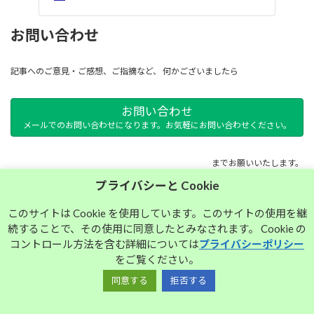
お問い合わせ
記事へのご意見・ご感想、ご指摘など、 何かございましたら
お問い合わせ
メールでのお問い合わせになります。お気軽にお問い合わせください。
までお願いいたします。
プライバシーと Cookie
サイトマップ
このサイトは Cookie を使用しています。このサイトの使用を継
続することで、その使用に同意したとみなされます。 Cookie の
プライバシーポリシー
コントロール方法を含む詳細については
プライバシーポリシー
をご覧ください。
同意する
拒否する
Copyright © 大須中毒名古屋人のブログ All Rights Reserved.
Powered by
WordPress
with
Lightning Theme
&
VK All in One Expansion Unit