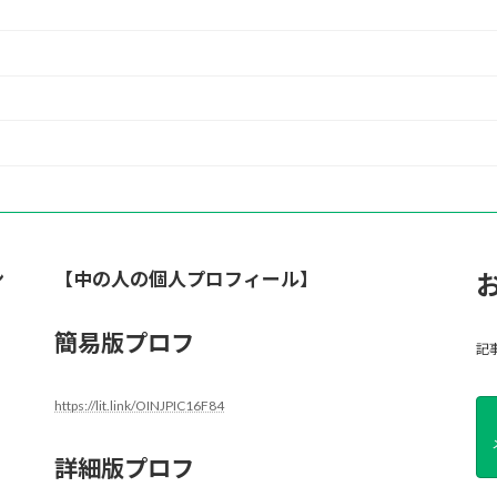
ン
【中の人の個人プロフィール】
簡易版プロフ
記
https://lit.link/OINJPIC16F84
詳細版プロフ