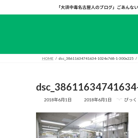
コ
ナ
「大須中毒名古屋人のブログ」ごあんな
ン
ビ
テ
ゲ
ン
ー
ツ
シ
へ
ョ
ス
ン
キ
に
HOME
dsc_38611634741634-1024x768-1-300x225
ッ
移
プ
動
dsc_38611634741634
最
2018年6月1日
2018年6月1日
ぴっく
終
更
新
日
時
: