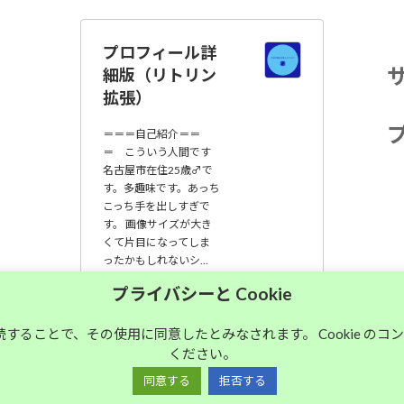
プロフィール詳
細版（リトリン
拡張）
＝＝＝自己紹介＝＝
＝ こういう人間です
名古屋市在住25歳♂で
す。多趣味です。あっち
こっち手を出しすぎで
す。 画像サイズが大き
くて片目になってしま
ったかもしれないシ…
プライバシーと Cookie
大須中毒名古屋人
のブログ
継続することで、その使用に同意したとみなされます。 Cookie の
ください。
同意する
拒否する
Copyright © 大須中毒名古屋人のブログ All Rights Reserved.