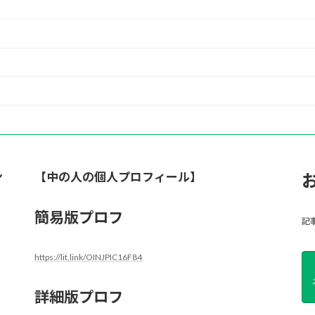
ン
【中の人の個人プロフィール】
簡易版プロフ
記
https://lit.link/OINJPIC16F84
詳細版プロフ