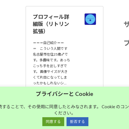
プロフィール詳
細版（リトリン
拡張）
＝＝＝自己紹介＝＝
＝ こういう人間です
名古屋市在住25歳♂で
す。多趣味です。あっち
こっち手を出しすぎで
す。 画像サイズが大き
くて片目になってしま
ったかもしれないシ…
プライバシーと Cookie
大須中毒名古屋人
のブログ
継続することで、その使用に同意したとみなされます。 Cookie の
ください。
同意する
拒否する
Copyright © 大須中毒名古屋人のブログ All Rights Reserved.