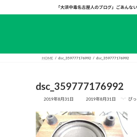
コ
ナ
「大須中毒名古屋人のブログ」ごあんな
ン
ビ
テ
ゲ
ン
ー
ツ
シ
へ
ョ
ス
ン
キ
に
HOME
dsc_359777176992
dsc_359777176992
ッ
移
プ
動
dsc_359777176992
最
2019年8月31日
2019年8月31日
ぴっ
終
更
新
日
時
: