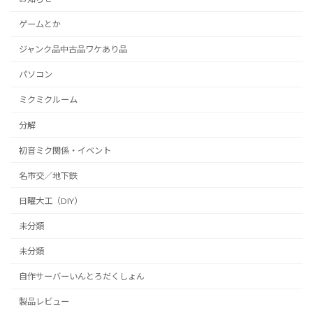
ゲームとか
ジャンク品中古品ワケあり品
パソコン
ミクミクルーム
分解
初音ミク関係・イベント
名市交／地下鉄
日曜大工（DIY）
未分類
未分類
自作サーバーいんとろだくしょん
製品レビュー