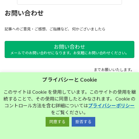
お問い合わせ
記事へのご意見・ご感想、ご指摘など、 何かございましたら
お問い合わせ
メールでのお問い合わせになります。お気軽にお問い合わせください。
までお願いいたします。
プライバシーと Cookie
サイトマップ
このサイトは Cookie を使用しています。このサイトの使用を継
続することで、その使用に同意したとみなされます。 Cookie の
プライバシーポリシー
コントロール方法を含む詳細については
プライバシーポリシー
をご覧ください。
同意する
拒否する
Copyright © 大須中毒名古屋人のブログ All Rights Reserved.
Powered by
WordPress
with
Lightning Theme
&
VK All in One Expansion Unit