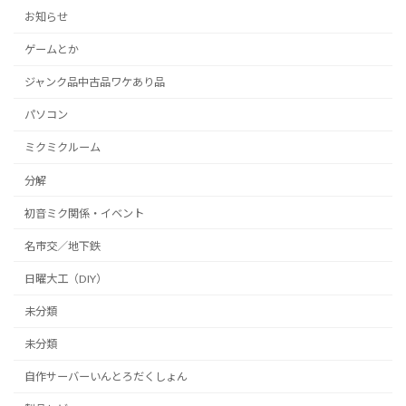
お知らせ
ゲームとか
ジャンク品中古品ワケあり品
パソコン
ミクミクルーム
分解
初音ミク関係・イベント
名市交／地下鉄
日曜大工（DIY）
未分類
未分類
自作サーバーいんとろだくしょん