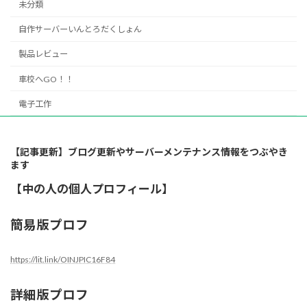
未分類
自作サーバーいんとろだくしょん
製品レビュー
車校へGO！！
電子工作
【記事更新】ブログ更新やサーバーメンテナンス情報をつぶやき
ます
【中の人の個人プロフィール】
簡易版プロフ
https://lit.link/OINJPIC16F84
詳細版プロフ