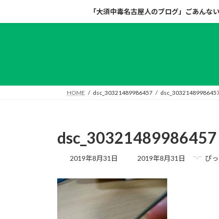
コ
ナ
「大須中毒名古屋人のブログ」ごあんな
ン
ビ
テ
ゲ
ン
ー
ツ
シ
へ
ョ
ス
ン
キ
に
HOME
dsc_30321489986457
dsc_3032148998645
ッ
移
プ
動
dsc_30321489986457
最
2019年8月31日
2019年8月31日
ぴっ
終
更
新
日
時
: