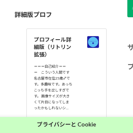
詳細版プロフ
プロフィール詳
細版（リトリン
拡張）
＝＝＝自己紹介＝＝
＝ こういう人間です
名古屋市在住25歳♂で
す。多趣味です。あっち
こっち手を出しすぎで
す。 画像サイズが大き
くて片目になってしま
ったかもしれないシ…
大須中毒名古屋人
プライバシーと Cookie
のブログ