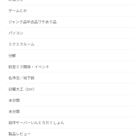
ゲームとか
ジャンク品中古品ワケあり品
パソコン
ミクミクルーム
分解
初音ミク関係・イベント
名市交／地下鉄
日曜大工（DIY）
未分類
未分類
自作サーバーいんとろだくしょん
製品レビュー