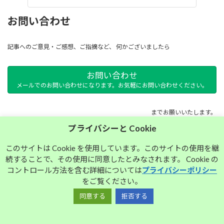
お問い合わせ
記事へのご意見・ご感想、ご指摘など、 何かございましたら
お問い合わせ
メールでのお問い合わせになります。お気軽にお問い合わせください。
までお願いいたします。
プライバシーと Cookie
サイトマップ
このサイトは Cookie を使用しています。このサイトの使用を継
続することで、その使用に同意したとみなされます。 Cookie の
プライバシーポリシー
コントロール方法を含む詳細については
プライバシーポリシー
をご覧ください。
同意する
拒否する
Copyright © 大須中毒名古屋人のブログ All Rights Reserved.
Powered by
WordPress
with
Lightning Theme
&
VK All in One Expansion Unit