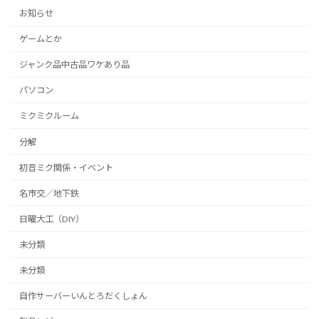
お知らせ
ゲームとか
ジャンク品中古品ワケあり品
パソコン
ミクミクルーム
分解
初音ミク関係・イベント
名市交／地下鉄
日曜大工（DIY）
未分類
未分類
自作サーバーいんとろだくしょん