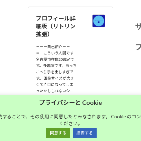
プロフィール詳
細版（リトリン
拡張）
＝＝＝自己紹介＝＝
＝ こういう人間です
名古屋市在住25歳♂で
す。多趣味です。あっち
こっち手を出しすぎで
す。 画像サイズが大き
くて片目になってしま
ったかもしれないシ…
プライバシーと Cookie
大須中毒名古屋人
のブログ
継続することで、その使用に同意したとみなされます。 Cookie の
ください。
同意する
拒否する
Copyright © 大須中毒名古屋人のブログ All Rights Reserved.