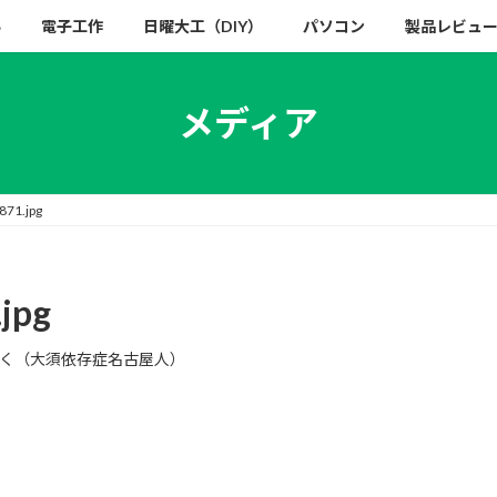
い
電子工作
日曜大工（DIY）
パソコン
製品レビュ
メディア
71.jpg
jpg
く（大須依存症名古屋人）