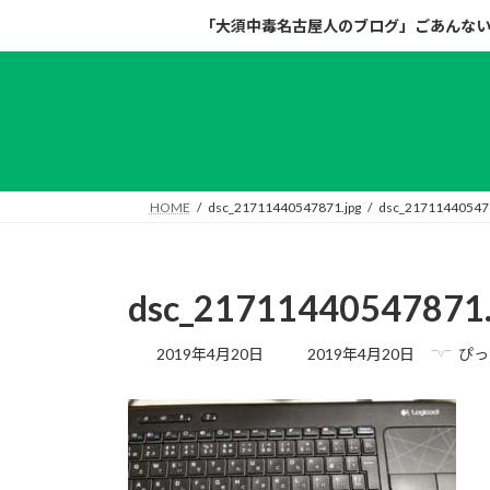
コ
ナ
「大須中毒名古屋人のブログ」ごあんな
ン
ビ
テ
ゲ
ン
ー
ツ
シ
へ
ョ
ス
ン
キ
に
HOME
dsc_21711440547871.jpg
dsc_217114405478
ッ
移
プ
動
dsc_21711440547871.
最
2019年4月20日
2019年4月20日
ぴっ
終
更
新
日
時
: