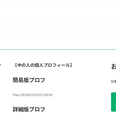
ン
【中の人の個人プロフィール】
簡易版プロフ
記
https://lit.link/OINJPIC16F84
詳細版プロフ