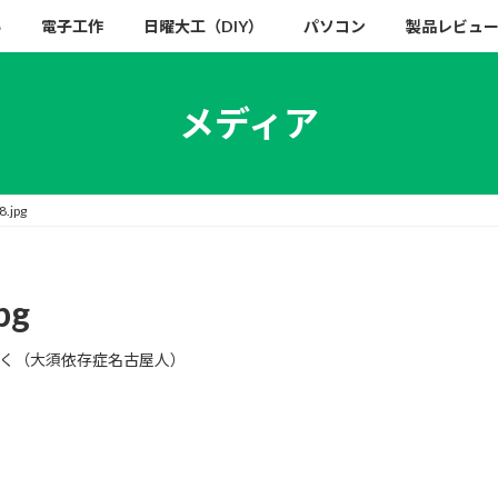
い
電子工作
日曜大工（DIY）
パソコン
製品レビュ
メディア
.jpg
pg
く（大須依存症名古屋人）