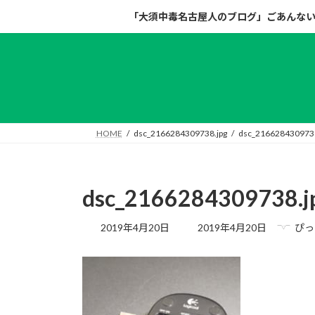
コ
ナ
「大須中毒名古屋人のブログ」ごあんな
ン
ビ
テ
ゲ
ン
ー
ツ
シ
へ
ョ
ス
ン
キ
に
HOME
dsc_2166284309738.jpg
dsc_2166284309738
ッ
移
プ
動
dsc_2166284309738.j
最
2019年4月20日
2019年4月20日
ぴっ
終
更
新
日
時
: