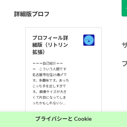
詳細版プロフ
プロフィール詳
細版（リトリン
拡張）
＝＝＝自己紹介＝＝
＝ こういう人間です
名古屋市在住25歳♂で
す。多趣味です。あっち
こっち手を出しすぎで
す。 画像サイズが大き
くて片目になってしま
ったかもしれないシ…
大須中毒名古屋人
プライバシーと Cookie
のブログ