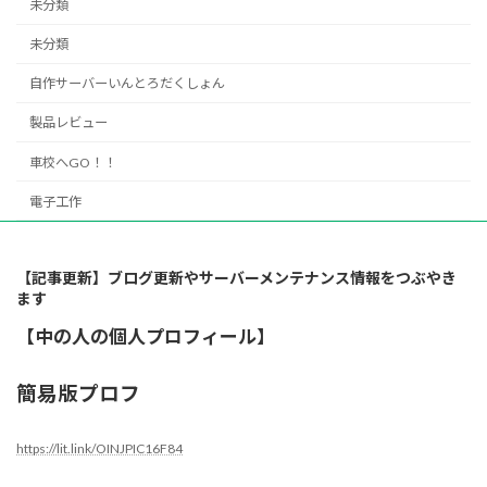
未分類
未分類
自作サーバーいんとろだくしょん
製品レビュー
車校へGO！！
電子工作
【記事更新】ブログ更新やサーバーメンテナンス情報をつぶやき
ます
【中の人の個人プロフィール】
簡易版プロフ
https://lit.link/OINJPIC16F84