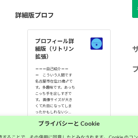
詳細版プロフ
プロフィール詳
細版（リトリン
拡張）
＝＝＝自己紹介＝＝
＝ こういう人間です
名古屋市在住25歳♂で
す。多趣味です。あっち
こっち手を出しすぎで
す。 画像サイズが大き
くて片目になってしま
ったかもしれないシ…
プライバシーと Cookie
大須中毒名古屋人
のブログ
継続することで、その使用に同意したとみなされます。 Cookie の