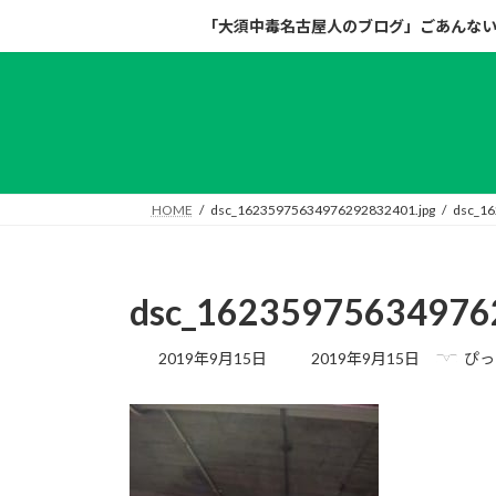
コ
ナ
「大須中毒名古屋人のブログ」ごあんな
ン
ビ
テ
ゲ
ン
ー
ツ
シ
へ
ョ
ス
ン
キ
に
HOME
dsc_16235975634976292832401.jpg
dsc_1
ッ
移
プ
動
dsc_16235975634976
最
2019年9月15日
2019年9月15日
ぴっ
終
更
新
日
時
: