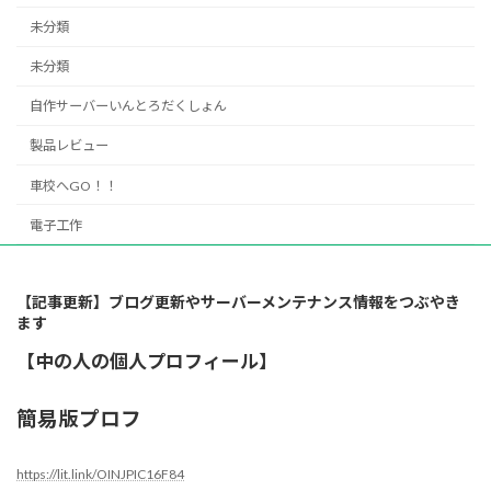
未分類
未分類
自作サーバーいんとろだくしょん
製品レビュー
車校へGO！！
電子工作
【記事更新】ブログ更新やサーバーメンテナンス情報をつぶやき
ます
【中の人の個人プロフィール】
簡易版プロフ
https://lit.link/OINJPIC16F84