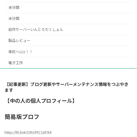
未分類
未分類
自作サーバーいんとろだくしょん
製品レビュー
車校へGO！！
電子工作
【記事更新】ブログ更新やサーバーメンテナンス情報をつぶやき
ます
【中の人の個人プロフィール】
簡易版プロフ
https://lit.link/OINJPIC16F84