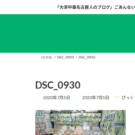
コ
ナ
「大須中毒名古屋人のブログ」ごあんな
ン
ビ
テ
ゲ
ン
ー
ツ
シ
へ
ョ
ス
ン
キ
に
HOME
DSC_0930
DSC_0930
ッ
移
プ
動
DSC_0930
最
2020年7月5日
2020年7月5日
ぴっく
終
更
新
日
時
: