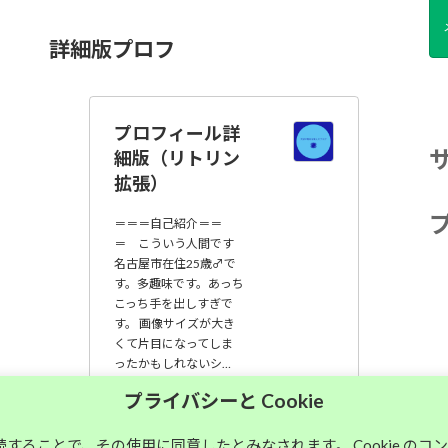
詳細版プロフ
プロフィール詳
細版（リトリン
拡張）
＝＝＝自己紹介＝＝
＝ こういう人間です
名古屋市在住25歳♂で
す。多趣味です。あっち
こっち手を出しすぎで
す。 画像サイズが大き
くて片目になってしま
ったかもしれないシ…
プライバシーと Cookie
大須中毒名古屋人
のブログ
継続することで、その使用に同意したとみなされます。 Cookie の