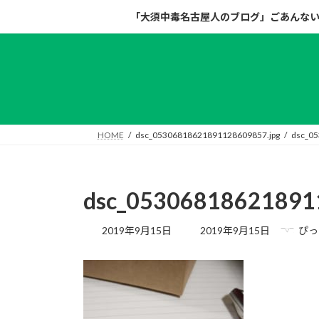
コ
ナ
「大須中毒名古屋人のブログ」ごあんな
ン
ビ
テ
ゲ
ン
ー
ツ
シ
へ
ョ
ス
ン
キ
に
HOME
dsc_05306818621891128609857.jpg
dsc_0
ッ
移
プ
動
dsc_05306818621891
最
2019年9月15日
2019年9月15日
ぴっ
終
更
新
日
時
: