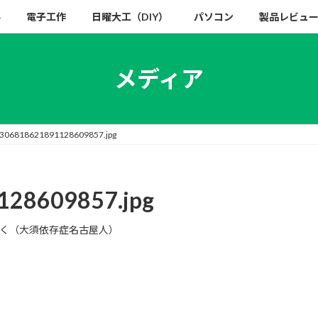
い
電子工作
日曜大工（DIY）
パソコン
製品レビュ
メディア
5306818621891128609857.jpg
128609857.jpg
く（大須依存症名古屋人）