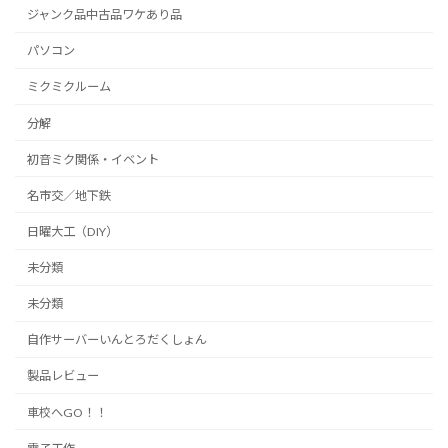
ジャンク品中古品ワケあり品
パソコン
ミクミクルーム
分解
初音ミク関係・イベント
名市交／地下鉄
日曜大工（DIY）
未分類
未分類
自作サーバーいんとろだくしょん
製品レビュー
車校へGO！！