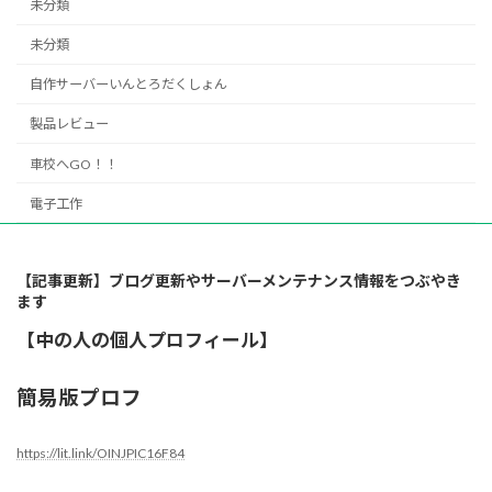
未分類
未分類
自作サーバーいんとろだくしょん
製品レビュー
車校へGO！！
電子工作
【記事更新】ブログ更新やサーバーメンテナンス情報をつぶやき
ます
【中の人の個人プロフィール】
簡易版プロフ
https://lit.link/OINJPIC16F84