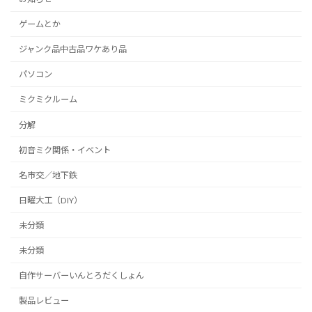
ゲームとか
ジャンク品中古品ワケあり品
パソコン
ミクミクルーム
分解
初音ミク関係・イベント
名市交／地下鉄
日曜大工（DIY）
未分類
未分類
自作サーバーいんとろだくしょん
製品レビュー