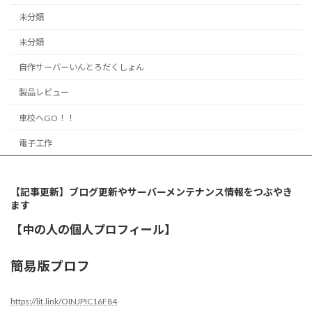
未分類
未分類
自作サーバーいんとろだくしょん
製品レビュー
車校へGO！！
電子工作
【記事更新】ブログ更新やサーバーメンテナンス情報をつぶやき
ます
【中の人の個人プロフィール】
簡易版プロフ
https://lit.link/OINJPIC16F84