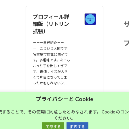
プロフィール詳
細版（リトリン
拡張）
＝＝＝自己紹介＝＝
＝ こういう人間です
名古屋市在住25歳♂で
す。多趣味です。あっち
こっち手を出しすぎで
す。 画像サイズが大き
くて片目になってしま
ったかもしれないシ…
大須中毒名古屋人
プライバシーと Cookie
のブログ
継続することで、その使用に同意したとみなされます。 Cookie の
ください。
Copyright © 大須中毒名古屋人のブログ All Rights Reserved.
同意する
拒否する