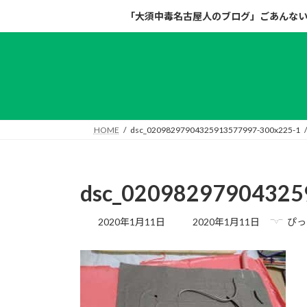
コ
ナ
「大須中毒名古屋人のブログ」ごあんな
ン
ビ
テ
ゲ
ン
ー
ツ
シ
へ
ョ
ス
ン
キ
に
HOME
dsc_02098297904325913577997-300x225-1
ッ
移
プ
動
dsc_02098297904325
最
2020年1月11日
2020年1月11日
ぴっ
終
更
新
日
時
: