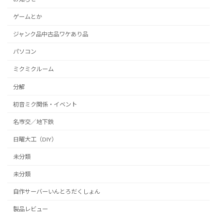
ゲームとか
ジャンク品中古品ワケあり品
パソコン
ミクミクルーム
分解
初音ミク関係・イベント
名市交／地下鉄
日曜大工（DIY）
未分類
未分類
自作サーバーいんとろだくしょん
製品レビュー