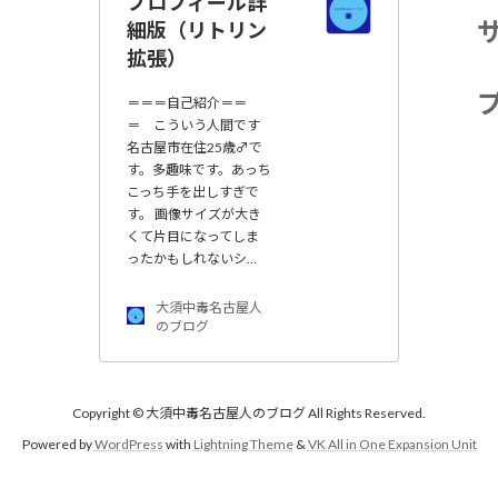
プロフィール詳
細版（リトリン
拡張）
＝＝＝自己紹介＝＝
＝ こういう人間です
名古屋市在住25歳♂で
す。多趣味です。あっち
こっち手を出しすぎで
す。 画像サイズが大き
くて片目になってしま
ったかもしれないシ…
大須中毒名古屋人
のブログ
Copyright © 大須中毒名古屋人のブログ All Rights Reserved.
Powered by
WordPress
with
Lightning Theme
&
VK All in One Expansion Unit