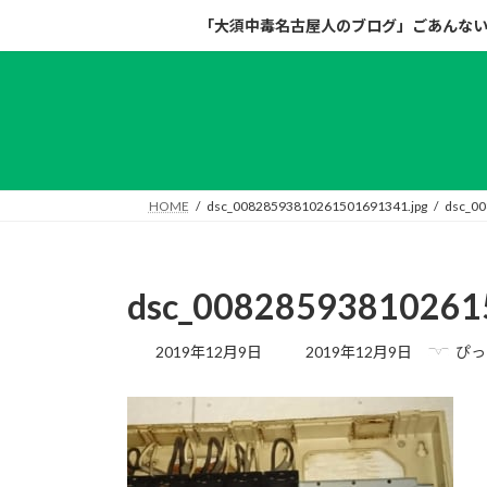
コ
ナ
「大須中毒名古屋人のブログ」ごあんな
ン
ビ
テ
ゲ
ン
ー
ツ
シ
へ
ョ
ス
ン
キ
に
HOME
dsc_00828593810261501691341.jpg
dsc_0
ッ
移
プ
動
dsc_00828593810261
最
2019年12月9日
2019年12月9日
ぴっ
終
更
新
日
時
: