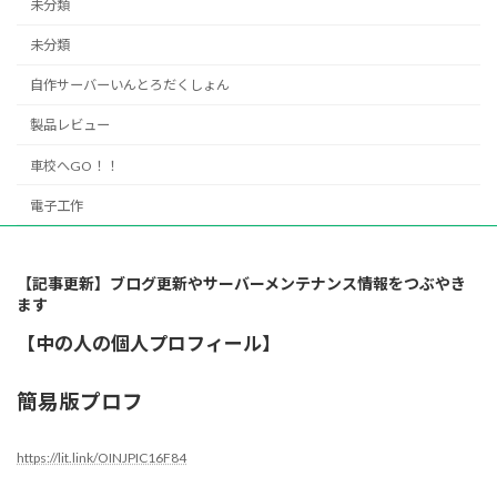
未分類
未分類
自作サーバーいんとろだくしょん
製品レビュー
車校へGO！！
電子工作
【記事更新】ブログ更新やサーバーメンテナンス情報をつぶやき
ます
【中の人の個人プロフィール】
簡易版プロフ
https://lit.link/OINJPIC16F84