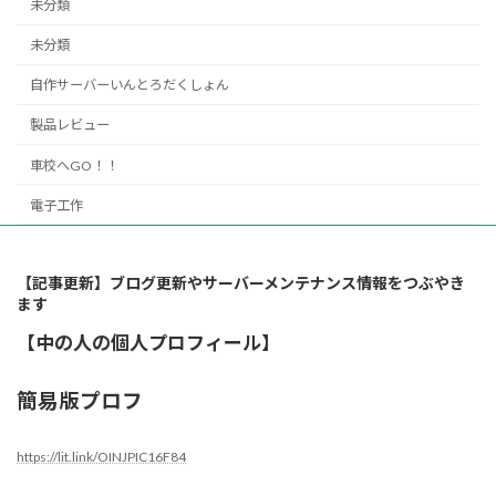
未分類
未分類
自作サーバーいんとろだくしょん
製品レビュー
車校へGO！！
電子工作
【記事更新】ブログ更新やサーバーメンテナンス情報をつぶやき
ます
【中の人の個人プロフィール】
簡易版プロフ
https://lit.link/OINJPIC16F84