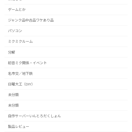
ゲームとか
ジャンク品中古品ワケあり品
パソコン
ミクミクルーム
分解
初音ミク関係・イベント
名市交／地下鉄
日曜大工（DIY）
未分類
未分類
自作サーバーいんとろだくしょん
製品レビュー