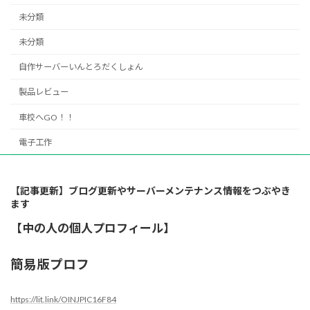
未分類
未分類
自作サーバーいんとろだくしょん
製品レビュー
車校へGO！！
電子工作
【記事更新】ブログ更新やサーバーメンテナンス情報をつぶやき
ます
【中の人の個人プロフィール】
簡易版プロフ
https://lit.link/OINJPIC16F84