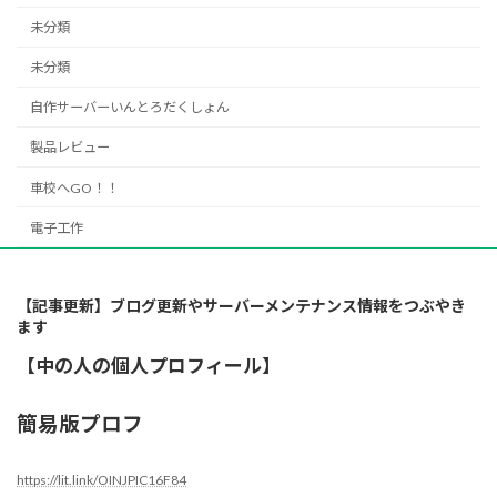
未分類
未分類
自作サーバーいんとろだくしょん
製品レビュー
車校へGO！！
電子工作
【記事更新】ブログ更新やサーバーメンテナンス情報をつぶやき
ます
【中の人の個人プロフィール】
簡易版プロフ
https://lit.link/OINJPIC16F84