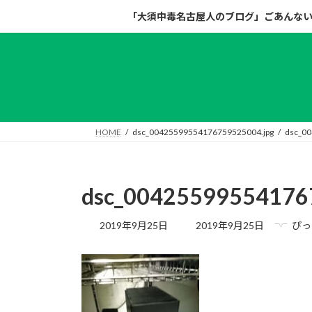
コ
ナ
「大須中毒名古屋人のブログ」ごあんな
ン
ビ
テ
ゲ
ン
ー
ツ
シ
へ
ョ
ス
ン
キ
に
HOME
dsc_00425599554176759525004.jpg
dsc_0
ッ
移
プ
動
dsc_00425599554176
最
2019年9月25日
2019年9月25日
ぴっ
終
更
新
日
時
: