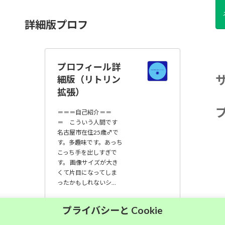
詳細版プロフ
プロフィール詳
細版（リトリン
拡張）
＝＝＝自己紹介＝＝
＝ こういう人間です
名古屋市在住25歳♂で
す。多趣味です。あっち
こっち手を出しすぎで
す。 画像サイズが大き
くて片目になってしま
ったかもしれないシ…
大須中毒名古屋人
プライバシーと Cookie
のブログ