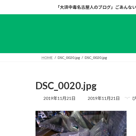
コ
ナ
「大須中毒名古屋人のブログ」ごあんな
ン
ビ
テ
ゲ
ン
ー
ツ
シ
へ
ョ
ス
ン
キ
に
HOME
DSC_0020.jpg
DSC_0020.jpg
ッ
移
プ
動
DSC_0020.jpg
最
2019年11月21日
2019年11月21日
終
更
新
日
時
: