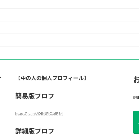
ン
【中の人の個人プロフィール】
簡易版プロフ
記
https://lit.link/OINJPIC16F84
詳細版プロフ