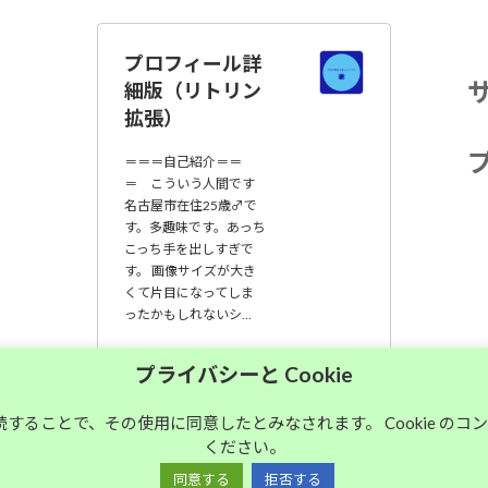
プロフィール詳
細版（リトリン
拡張）
＝＝＝自己紹介＝＝
＝ こういう人間です
名古屋市在住25歳♂で
す。多趣味です。あっち
こっち手を出しすぎで
す。 画像サイズが大き
くて片目になってしま
ったかもしれないシ…
大須中毒名古屋人
プライバシーと Cookie
のブログ
継続することで、その使用に同意したとみなされます。 Cookie の
ください。
Copyright © 大須中毒名古屋人のブログ All Rights Reserved.
同意する
拒否する