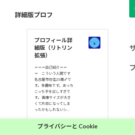
詳細版プロフ
プロフィール詳
細版（リトリン
拡張）
＝＝＝自己紹介＝＝
＝ こういう人間です
名古屋市在住25歳♂で
す。多趣味です。あっち
こっち手を出しすぎで
す。 画像サイズが大き
くて片目になってしま
ったかもしれないシ…
大須中毒名古屋人
プライバシーと Cookie
のブログ