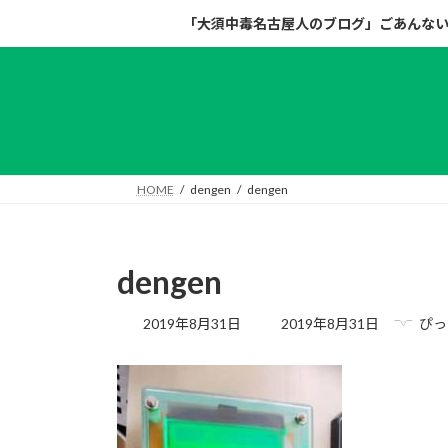
コ
ナ
「大須中毒名古屋人のブログ」ごあんな
ン
ビ
テ
ゲ
ン
ー
ツ
シ
へ
ョ
ス
ン
キ
に
HOME
dengen
dengen
ッ
移
プ
動
dengen
最
2019年8月31日
2019年8月31日
ぴっ
終
更
新
日
時
: