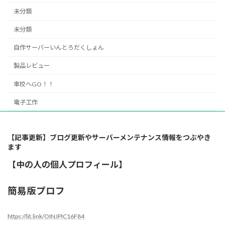
未分類
未分類
自作サーバーいんとろだくしょん
製品レビュー
車校へGO！！
電子工作
【記事更新】ブログ更新やサーバーメンテナンス情報をつぶやき
ます
【中の人の個人プロフィール】
簡易版プロフ
https://lit.link/OINJPIC16F84