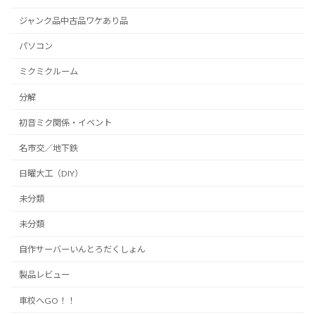
ジャンク品中古品ワケあり品
パソコン
ミクミクルーム
分解
初音ミク関係・イベント
名市交／地下鉄
日曜大工（DIY）
未分類
未分類
自作サーバーいんとろだくしょん
製品レビュー
車校へGO！！