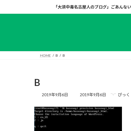
コ
ナ
「大須中毒名古屋人のブログ」ごあんな
ン
ビ
テ
ゲ
ン
ー
ツ
シ
へ
ョ
ス
ン
キ
に
HOME
B
B
ッ
移
プ
動
B
最
2019年9月6日
2019年9月6日
ぴっく
終
更
新
日
時
: