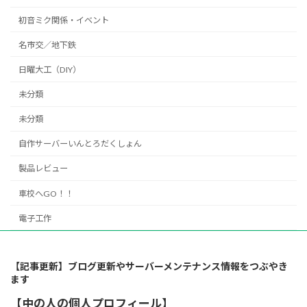
初音ミク関係・イベント
名市交／地下鉄
日曜大工（DIY）
未分類
未分類
自作サーバーいんとろだくしょん
製品レビュー
車校へGO！！
電子工作
【記事更新】ブログ更新やサーバーメンテナンス情報をつぶやき
ます
【中の人の個人プロフィール】