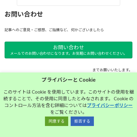
お問い合わせ
記事へのご意見・ご感想、ご指摘など、 何かございましたら
お問い合わせ
メールでのお問い合わせになります。お気軽にお問い合わせください。
までお願いいたします。
プライバシーと Cookie
サイトマップ
このサイトは Cookie を使用しています。このサイトの使用を継
続することで、その使用に同意したとみなされます。 Cookie の
プライバシーポリシー
コントロール方法を含む詳細については
プライバシーポリシー
をご覧ください。
同意する
拒否する
Copyright © 大須中毒名古屋人のブログ All Rights Reserved.
Powered by
WordPress
with
Lightning Theme
&
VK All in One Expansion Unit