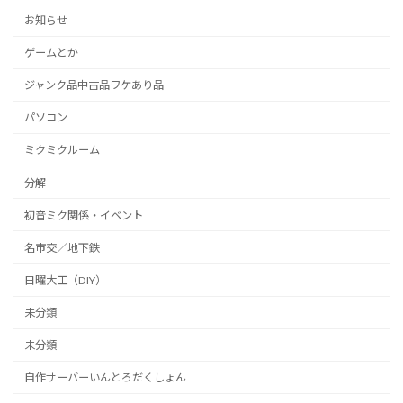
お知らせ
ゲームとか
ジャンク品中古品ワケあり品
パソコン
ミクミクルーム
分解
初音ミク関係・イベント
名市交／地下鉄
日曜大工（DIY）
未分類
未分類
自作サーバーいんとろだくしょん