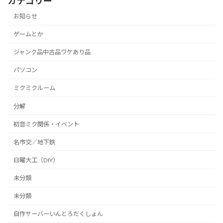
カテゴリー
お知らせ
ゲームとか
ジャンク品中古品ワケあり品
パソコン
ミクミクルーム
分解
初音ミク関係・イベント
名市交／地下鉄
日曜大工（DIY）
未分類
未分類
自作サーバーいんとろだくしょん