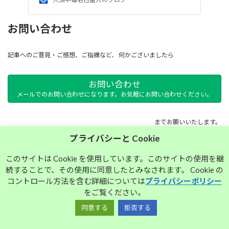
お問い合わせ
記事へのご意見・ご感想、ご指摘など、 何かございましたら
お問い合わせ
メールでのお問い合わせになります。お気軽にお問い合わせください。
までお願いいたします。
プライバシーと Cookie
サイトマップ
このサイトは Cookie を使用しています。このサイトの使用を継
続することで、その使用に同意したとみなされます。 Cookie の
プライバシーポリシー
コントロール方法を含む詳細については
プライバシーポリシー
をご覧ください。
同意する
拒否する
Copyright © 大須中毒名古屋人のブログ All Rights Reserved.
Powered by
WordPress
with
Lightning Theme
&
VK All in One Expansion Unit