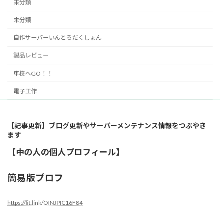
未分類
未分類
自作サーバーいんとろだくしょん
製品レビュー
車校へGO！！
電子工作
【記事更新】ブログ更新やサーバーメンテナンス情報をつぶやき
ます
【中の人の個人プロフィール】
簡易版プロフ
https://lit.link/OINJPIC16F84