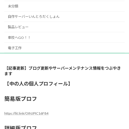
未分類
自作サーバーいんとろだくしょん
製品レビュー
車校へGO！！
電子工作
【記事更新】ブログ更新やサーバーメンテナンス情報をつぶやき
ます
【中の人の個人プロフィール】
簡易版プロフ
https://lit.link/OINJPIC16F84
詳細版プロフ