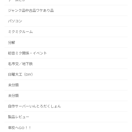
ジャンク品中古品ワケあり品
パソコン
ミクミクルーム
分解
初音ミク関係・イベント
名市交／地下鉄
日曜大工（DIY）
未分類
未分類
自作サーバーいんとろだくしょん
製品レビュー
車校へGO！！