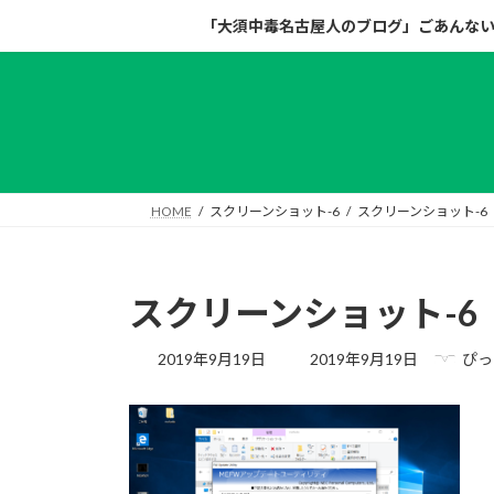
コ
ナ
「大須中毒名古屋人のブログ」ごあんな
ン
ビ
テ
ゲ
ン
ー
ツ
シ
へ
ョ
ス
ン
キ
に
HOME
スクリーンショット-6
スクリーンショット-6
ッ
移
プ
動
スクリーンショット-6
最
2019年9月19日
2019年9月19日
ぴっ
終
更
新
日
時
: