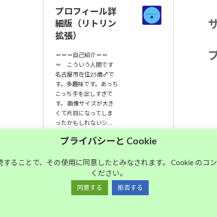
プロフィール詳
細版（リトリン
拡張）
＝＝＝自己紹介＝＝
＝ こういう人間です
名古屋市在住25歳♂で
す。多趣味です。あっち
こっち手を出しすぎで
す。 画像サイズが大き
くて片目になってしま
ったかもしれないシ…
プライバシーと Cookie
大須中毒名古屋人
のブログ
継続することで、その使用に同意したとみなされます。 Cookie の
ください。
同意する
拒否する
Copyright © 大須中毒名古屋人のブログ All Rights Reserved.
Powered by
WordPress
with
Lightning Theme
&
VK All in One Expansion Unit