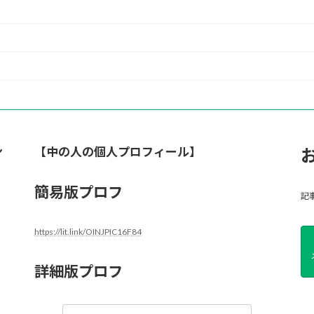
ン
【中の人の個人プロフィール】
簡易版プロフ
記
https://lit.link/OINJPIC16F84
詳細版プロフ